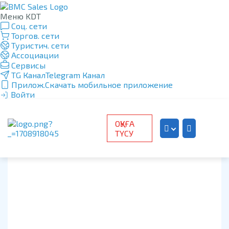
Меню KDT
Соц. сети
Торгов. сети
Туристич. сети
Ассоциации
Сервисы
TG Канал
Telegram Канал
Прилож.
Скачать мобильное приложение
Войти
ОҚУҒА
ТҮСУ
Kazakh
Russian