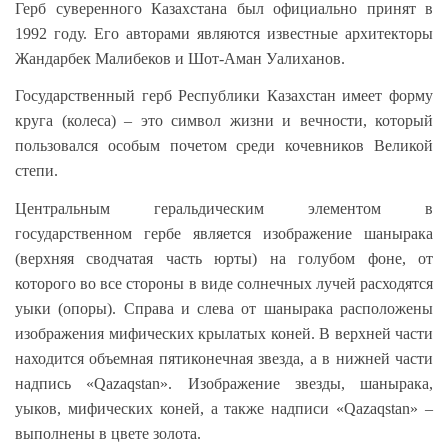
Герб суверенного Казахстана был официально принят в
1992 году. Его авторами являются известные архитекторы
Жандарбек Малибеков и Шот-Аман Уалиханов.
Государственный герб Республики Казахстан имеет форму
круга (колеса) – это символ жизни и вечности, который
пользовался особым почетом среди кочевников Великой
степи.
Центральным геральдическим элементом в
государственном гербе является изображение шанырака
(верхняя сводчатая часть юрты) на голубом фоне, от
которого во все стороны в виде солнечных лучей расходятся
уыки (опоры). Справа и слева от шанырака расположены
изображения мифических крылатых коней. В верхней части
находится объемная пятиконечная звезда, а в нижней части
надпись «Qazaqstan». Изображение звезды, шанырака,
уыков, мифических коней, а также надписи «Qazaqstan» –
выполнены в цвете золота.