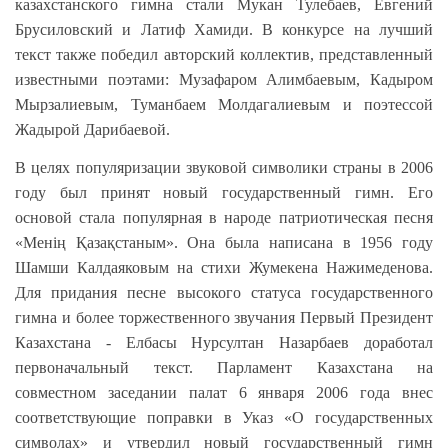
казахстанского гимна стали Мукан Тулебаев, Евгений
Брусиловский и Латиф Хамиди. В конкурсе на лучший
текст также победил авторский коллектив, представленный
известными поэтами: Музафаром Алимбаевым, Кадыром
Мырзалиевым, Туманбаем Молдагалиевым и поэтессой
Жадырой Дарибаевой.
В целях популяризации звуковой символики страны в 2006
году был принят новый государственный гимн. Его
основой стала популярная в народе патриотическая песня
«Менiң Қазақстаным». Она была написана в 1956 году
Шамши Калдаяковым на стихи Жумекена Нажимеденова.
Для придания песне высокого статуса государственного
гимна и более торжественного звучания Первый Президент
Казахстана - Елбасы Нурсултан Назарбаев доработал
первоначальный текст. Парламент Казахстана на
совместном заседании палат 6 января 2006 года внес
соответствующие поправки в Указ «О государственных
символах» и утвердил новый государственный гимн