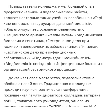
Преподаватели колледжа, имея большой опыт
профессиональной и педагогической работы,
являются авторами таких учебных пособий, как «Тері
және венерология ауруларындағы мейіркеш ісі»,
«Общая хирургия с основами реанимации»,
«Пациенттеге арналған жалпы кұтім», «Медицинская
биология и генетика», «Сестринское дело при
кожных и венерических заболеваниях», «Гигиена»,
«Сестринское дело при инфекционных
заболеваниях», «Педиатриядағы мейірбике ісі»,
«Медбикелік іс негіздері», «Инфекционные болезни с
организацией сестринского процесса»..
Доказывая свое мастерство, педагоги активно
обобщают свой опыт. Традиционно в колледже
проходит научно-практическая конференция,
посвященная памяти директора колледжа, ветерана
войны, талантливого руководителя, одного из
организаторов системы ТиППО в г. Караганде М. С.